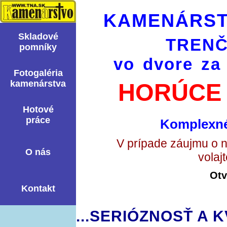
KAMENÁRST
Skladové
TRENČ
pomní­ky
vo dvore za
Fotogaléria
kamenárstva
HORÚCE 
Hotové
práce
Komplexné
V prípade záujmu o 
O nás
volaj
Otv
Kontakt
...SERIÓZNOSŤ A K