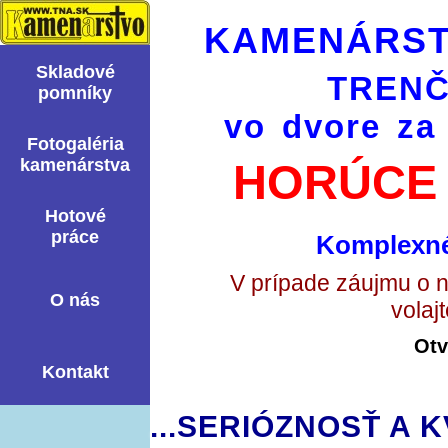
KAMENÁRST
Skladové
TRENČ
pomní­ky
vo dvore za
Fotogaléria
kamenárstva
HORÚCE 
Hotové
práce
Komplexné
V prípade záujmu o 
O nás
volaj
Otv
Kontakt
...SERIÓZNOSŤ A K