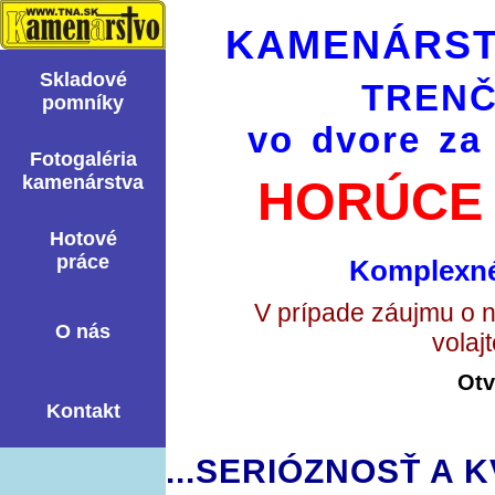
KAMENÁRST
Skladové
TRENČ
pomní­ky
vo dvore za
Fotogaléria
kamenárstva
HORÚCE 
Hotové
práce
Komplexné
V prípade záujmu o 
O nás
volaj
Otv
Kontakt
...SERIÓZNOSŤ A K