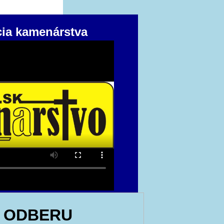
cia kamenárstva
 ODBERU