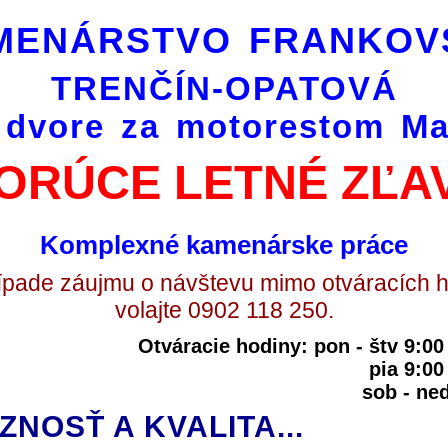
MENÁRSTVO FRANKOV
TRENČÍN-OPATOVÁ
 dvore za motorestom Ma
ORÚCE LETNÉ ZĽA
Komplexné kamenárske práce
ípade záujmu o návštevu mimo otváracích 
volajte 0902 118 250.
Otváracie hodiny: pon - štv 9:0
pia 9:00
sob - n
ÓZNOSŤ A KVALITA...