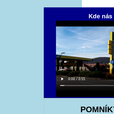
Kde nás 
POMNÍK