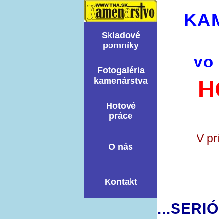
KA
Skladové
pomní­ky
vo
Fotogaléria
kamenárstva
H
Hotové
práce
V pr
O nás
Kontakt
...SERI