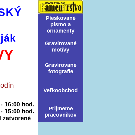
SKÝ
Pieskované
písmo a
ornamenty
ják
Graví­rované
motí­vy
VY
Graví­rované
fotografie
hodín
Veľkoobchod
0 - 16:00 hod.
Prijmeme
 - 15:00 hod.
pracovníkov
ed zatvorené