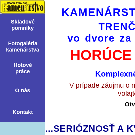
KAMENÁRST
Skladové
TRENČ
pomní­ky
vo dvore za
Fotogaléria
kamenárstva
HORÚCE 
Hotové
práce
Komplexné
V prípade záujmu o 
O nás
volaj
Otv
Kontakt
...SERIÓZNOSŤ A K