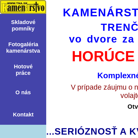
KAMENÁRST
Skladové
TRENČ
pomní­ky
vo dvore za
Fotogaléria
kamenárstva
HORÚCE 
Hotové
práce
Komplexné
V prípade záujmu o 
O nás
volaj
Otv
Kontakt
...SERIÓZNOSŤ A K