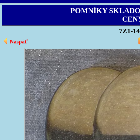
POMNÍKY SKLAD
CEN
7Z1-14
Naspäť