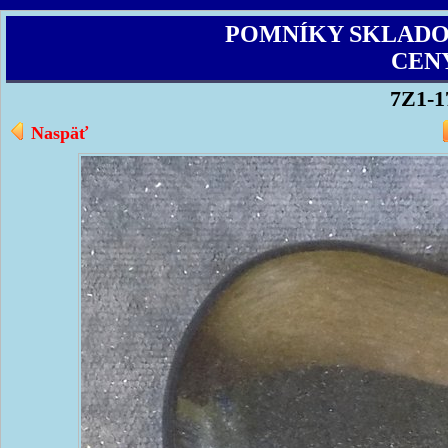
POMNÍKY SKLAD
CEN
7Z1-1
Naspäť