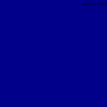
HwGallery ERROR: I